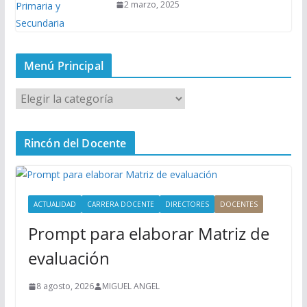
2 marzo, 2025
Menú Principal
M
e
n
Rincón del Docente
ú
P
r
i
ACTUALIDAD
CARRERA DOCENTE
DIRECTORES
DOCENTES
n
Prompt para elaborar Matriz de
c
i
evaluación
p
a
8 agosto, 2026
MIGUEL ANGEL
l