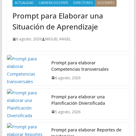
i
ACTUALIDAD
CARRERA DOCENTE
DIRECTORES
DOCENTES
n
Prompt para Elaborar una
c
i
Situación de Aprendizaje
p
a
6 agosto, 2026
MIGUEL ANGEL
l
Prompt para elaborar
Competencias transversales
6 agosto, 2026
Prompt para elaborar una
Planificación Diversificada
5 agosto, 2026
Prompt para elaborar Reportes de