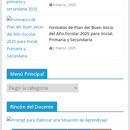
4 marzo, 2025
Formatos de Plan del Buen Inicio
del Año Escolar 2025 para Inicial,
Primaria y Secundaria
2 marzo, 2025
Menú Principal
M
e
n
Rincón del Docente
ú
P
r