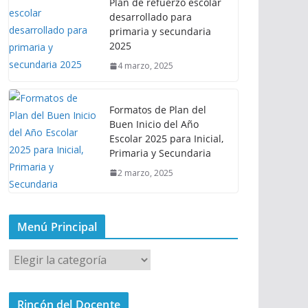
Plan de refuerzo escolar
desarrollado para
primaria y secundaria
2025
4 marzo, 2025
Formatos de Plan del
Buen Inicio del Año
Escolar 2025 para Inicial,
Primaria y Secundaria
2 marzo, 2025
Menú Principal
M
e
n
Rincón del Docente