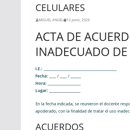
CELULARES
MIGUEL ANGEL
12 junio, 2026
ACTA DE ACUERD
INADECUADO DE
I.E.:
__________________________________________
Fecha:
____ / ____ / ______
Hora:
___________________
Lugar:
__________________
En la fecha indicada, se reunieron el docente resp
apoderado, con la finalidad de tratar el uso inadec
ACUERDOS