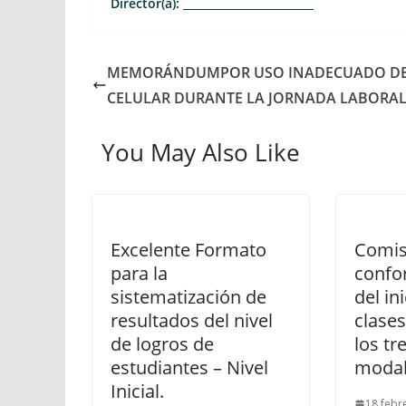
Director(a):
________________________
MEMORÁNDUMPOR USO INADECUADO D
CELULAR DURANTE LA JORNADA LABORA
You May Also Like
Excelente Formato
Comis
para la
confo
sistematización de
del in
resultados del nivel
clases
de logros de
los tr
estudiantes – Nivel
modal
Inicial.
18 febr