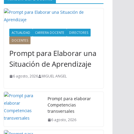
ú
P
r
i
n
ACTUALIDAD
CARRERA DOCENTE
DIRECTORES
c
DOCENTES
i
Prompt para Elaborar una
p
a
Situación de Aprendizaje
l
6 agosto, 2026
MIGUEL ANGEL
Prompt para elaborar
Competencias
transversales
6 agosto, 2026