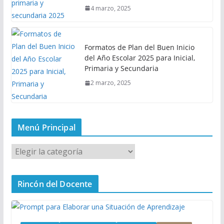
4 marzo, 2025
Formatos de Plan del Buen Inicio
del Año Escolar 2025 para Inicial,
Primaria y Secundaria
2 marzo, 2025
Menú Principal
M
e
n
Rincón del Docente
ú
P
r