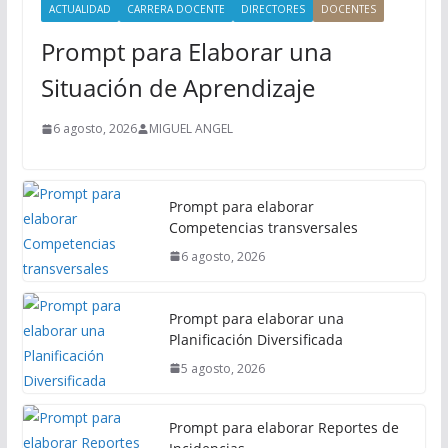
i
ACTUALIDAD
CARRERA DOCENTE
DIRECTORES
DOCENTES
n
Prompt para Elaborar una
c
i
Situación de Aprendizaje
p
a
6 agosto, 2026
MIGUEL ANGEL
l
Prompt para elaborar
Competencias transversales
6 agosto, 2026
Prompt para elaborar una
Planificación Diversificada
5 agosto, 2026
Prompt para elaborar Reportes de