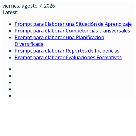
Skip
viernes, agosto 7, 2026
to
Latest:
content
Prompt para Elaborar una Situación de Aprendizaje
Prompt para elaborar Competencias transversales
Prompt para elaborar una Planificación
Diversificada
Prompt para elaborar Reportes de Incidencias
Prompt para elaborar Evaluaciones Formativas