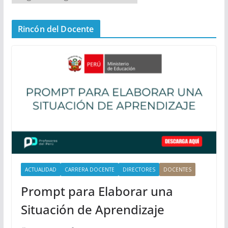
e
n
Rincón del Docente
ú
P
r
i
n
c
i
p
a
l
ACTUALIDAD
CARRERA DOCENTE
DIRECTORES
DOCENTES
Prompt para Elaborar una
Situación de Aprendizaje