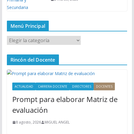
Menú Principal
M
e
n
Rincón del Docente
ú
P
r
i
ACTUALIDAD
CARRERA DOCENTE
DIRECTORES
DOCENTES
n
Prompt para elaborar Matriz de
c
i
evaluación
p
a
8 agosto, 2026
MIGUEL ANGEL
l