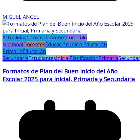
MIGUEL ANGEL
Actualidad
Carrera Docente
Currículo
Nacional
Docentes
Educación Inicial
Educación
Primaria
Educación
Secundaria
Estudiantes
Inicial
Planificación
Primaria
Secundar
Formatos de Plan del Buen Inicio del Año
Escolar 2025 para Inicial, Primaria y Secundaria