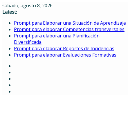
Skip
sábado, agosto 8, 2026
to
Latest:
content
Prompt para Elaborar una Situación de Aprendizaje
Prompt para elaborar Competencias transversales
Prompt para elaborar una Planificación
Diversificada
Prompt para elaborar Reportes de Incidencias
Prompt para elaborar Evaluaciones Formativas