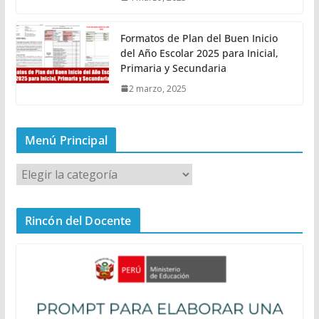
Formatos de Plan del Buen Inicio
del Año Escolar 2025 para Inicial,
Primaria y Secundaria
2 marzo, 2025
Menú Principal
M
e
n
Rincón del Docente
ú
P
r
i
n
c