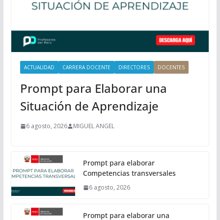
i
p
a
l
ACTUALIDAD
CARRERA DOCENTE
DIRECTORES
DOCENTES
Prompt para Elaborar una
Situación de Aprendizaje
6 agosto, 2026
MIGUEL ANGEL
Prompt para elaborar
Competencias transversales
6 agosto, 2026
Prompt para elaborar una