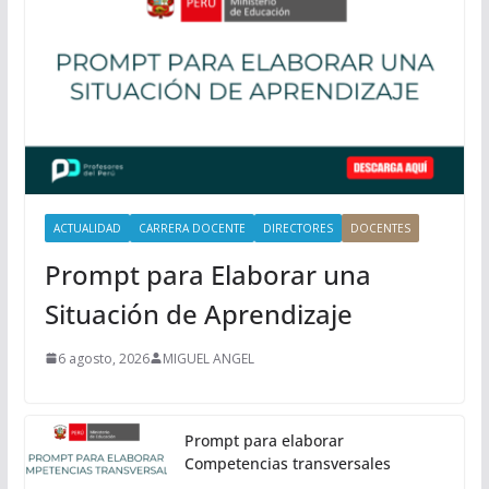
i
n
c
i
p
a
l
ACTUALIDAD
CARRERA DOCENTE
DIRECTORES
DOCENTES
Prompt para Elaborar una
Situación de Aprendizaje
6 agosto, 2026
MIGUEL ANGEL
Prompt para elaborar
Competencias transversales