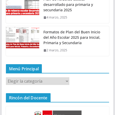
desarrollado para primaria y
secundaria 2025
4 marzo, 2025
Formatos de Plan del Buen Inicio
del Año Escolar 2025 para Inicial,
Primaria y Secundaria
2 marzo, 2025
Menú Principal
M
e
n
Rincón del Docente
ú
P
r