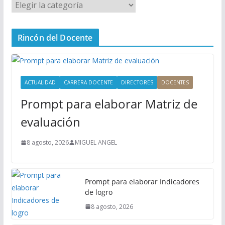
M
e
n
Rincón del Docente
ú
P
r
i
ACTUALIDAD
CARRERA DOCENTE
DIRECTORES
DOCENTES
n
Prompt para elaborar Matriz de
c
i
evaluación
p
a
8 agosto, 2026
MIGUEL ANGEL
l
Prompt para elaborar Indicadores
de logro
8 agosto, 2026