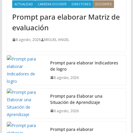
i
ACTUALIDAD
CARRERA DOCENTE
DIRECTORES
DOCENTES
n
Prompt para elaborar Matriz de
c
i
evaluación
p
a
8 agosto, 2026
MIGUEL ANGEL
l
Prompt para elaborar Indicadores
de logro
8 agosto, 2026
Prompt para Elaborar una
Situación de Aprendizaje
6 agosto, 2026
Prompt para elaborar