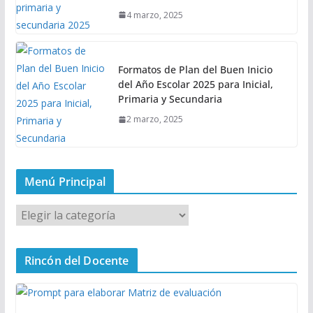
4 marzo, 2025
Formatos de Plan del Buen Inicio
del Año Escolar 2025 para Inicial,
Primaria y Secundaria
2 marzo, 2025
Menú Principal
M
e
n
Rincón del Docente
ú
P
r