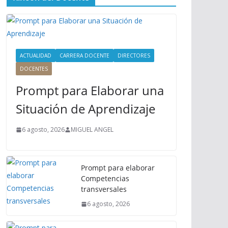
ú
P
r
i
n
ACTUALIDAD
CARRERA DOCENTE
DIRECTORES
c
DOCENTES
i
Prompt para Elaborar una
p
a
Situación de Aprendizaje
l
6 agosto, 2026
MIGUEL ANGEL
Prompt para elaborar
Competencias
transversales
6 agosto, 2026