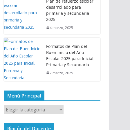
Plan de refuerzo escolar
desarrollado para
primaria y secundaria
2025
4 marzo, 2025
Formatos de Plan del
Buen Inicio del Año
Escolar 2025 para Inicial,
Primaria y Secundaria
2 marzo, 2025
Menú Principal
M
e
n
Rincón del Docente