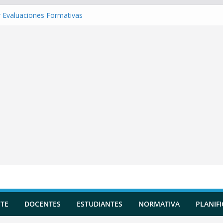
 Evaluaciones Formativas
 una Situación de Aprendizaje
r Competencias transversales
una Planificación Diversificada
 Reportes de Incidencias
TE
DOCENTES
ESTUDIANTES
NORMATIVA
PLANIF