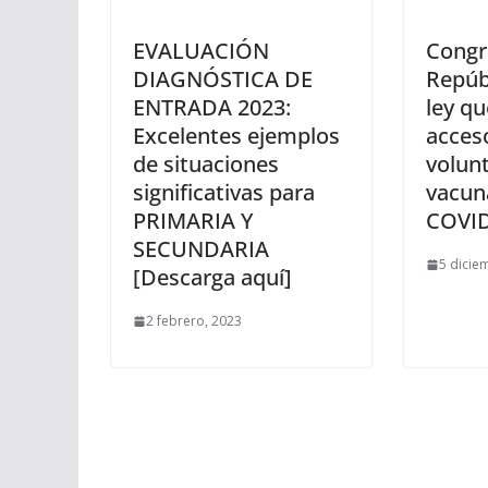
EVALUACIÓN
Congr
DIAGNÓSTICA DE
Repúb
ENTRADA 2023:
ley qu
Excelentes ejemplos
acceso
de situaciones
volunt
significativas para
vacun
PRIMARIA Y
COVID
SECUNDARIA
5 dicie
[Descarga aquí]
2 febrero, 2023