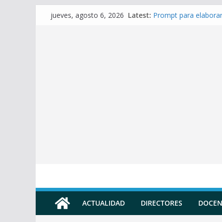
Skip
Latest:
Prompt para elaborar
jueves, agosto 6, 2026
to
Prompt para Elaborar
Prompt para elabora
content
Prompt para elaborar 
Prompt para elaborar
ACTUALIDAD
DIRECTORES
DOCEN