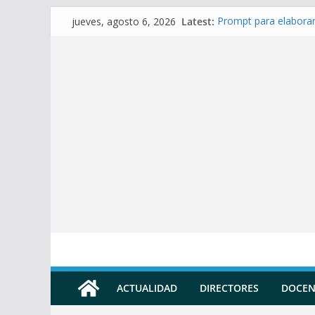
Skip
Latest:
Prompt para elaborar
jueves, agosto 6, 2026
to
Prompt para Elaborar
Prompt para elabora
content
Prompt para elaborar 
Prompt para elaborar
ACTUALIDAD
DIRECTORES
DOCEN