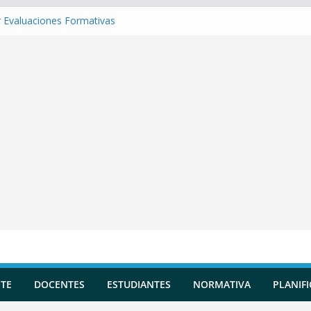
 Evaluaciones Formativas
 una Situación de Aprendizaje
r Competencias transversales
una Planificación Diversificada
 Reportes de Incidencias
TE
DOCENTES
ESTUDIANTES
NORMATIVA
PLANIF