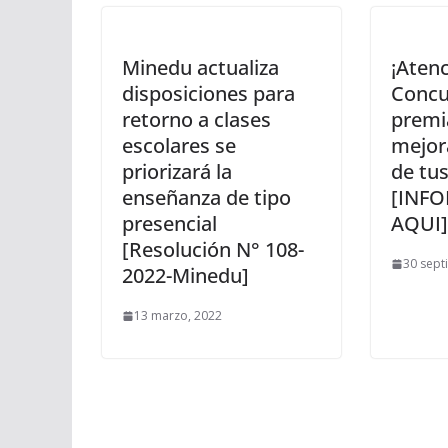
Minedu actualiza
¡Aten
disposiciones para
Concu
retorno a clases
premi
escolares se
mejor
priorizará la
de tus
enseñanza de tipo
[INF
presencial
AQUI]
[Resolución N° 108-
30 sept
2022-Minedu]
13 marzo, 2022