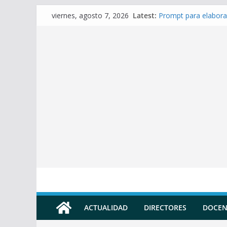
Skip
Latest:
Prompt para elabora
viernes, agosto 7, 2026
to
Prompt para Elabora
Prompt para elabora
content
Prompt para elaborar
Prompt para elabora
ACTUALIDAD
DIRECTORES
DOCEN