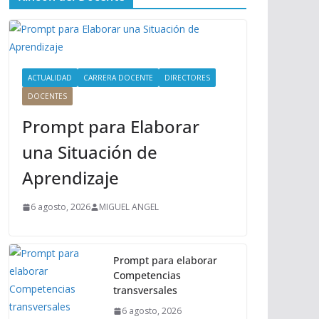
ú
P
r
i
n
ACTUALIDAD
CARRERA DOCENTE
DIRECTORES
c
DOCENTES
i
Prompt para Elaborar
p
a
una Situación de
l
Aprendizaje
6 agosto, 2026
MIGUEL ANGEL
Prompt para elaborar
Competencias
transversales
6 agosto, 2026