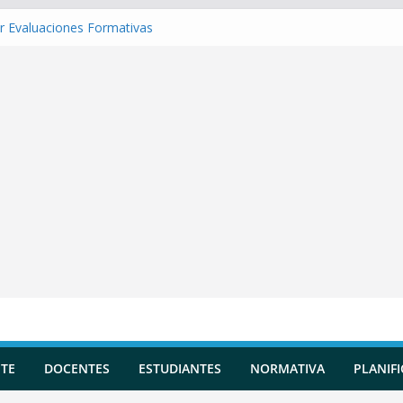
r Evaluaciones Formativas
r una Situación de Aprendizaje
r Competencias transversales
 una Planificación Diversificada
r Reportes de Incidencias
TE
DOCENTES
ESTUDIANTES
NORMATIVA
PLANIF