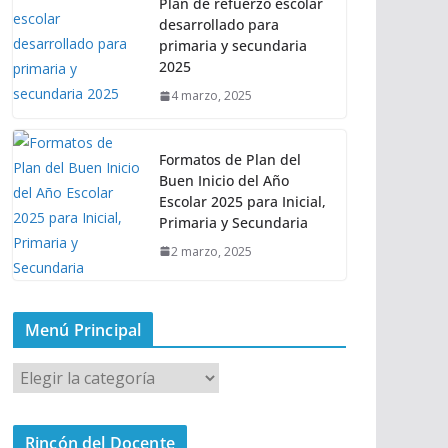
Plan de refuerzo escolar
desarrollado para
primaria y secundaria
2025
4 marzo, 2025
Formatos de Plan del
Buen Inicio del Año
Escolar 2025 para Inicial,
Primaria y Secundaria
2 marzo, 2025
Menú Principal
M
e
n
Rincón del Docente