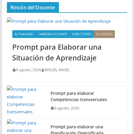
n
Rincón del Docente
ú
P
r
i
ACTUALIDAD
CARRERA DOCENTE
DIRECTORES
DOCENTES
n
Prompt para Elaborar una
c
i
Situación de Aprendizaje
p
a
6 agosto, 2026
MIGUEL ANGEL
l
Prompt para elaborar
Competencias transversales
6 agosto, 2026
Prompt para elaborar una
Planificación Diversificada