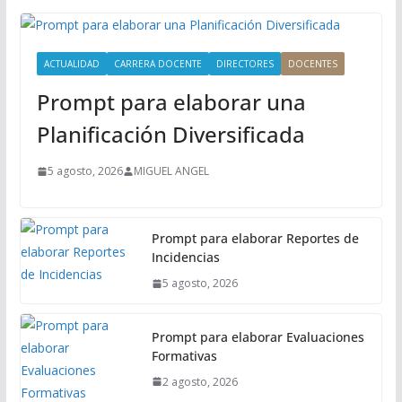
P
r
i
ACTUALIDAD
CARRERA DOCENTE
DIRECTORES
DOCENTES
n
Prompt para elaborar una
c
i
Planificación Diversificada
p
a
5 agosto, 2026
MIGUEL ANGEL
l
Prompt para elaborar Reportes de
Incidencias
5 agosto, 2026
Prompt para elaborar Evaluaciones
Formativas
2 agosto, 2026