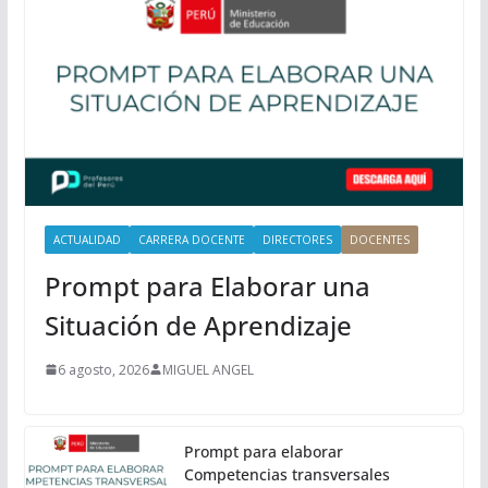
r
i
n
c
i
p
a
l
ACTUALIDAD
CARRERA DOCENTE
DIRECTORES
DOCENTES
Prompt para Elaborar una
Situación de Aprendizaje
6 agosto, 2026
MIGUEL ANGEL
Prompt para elaborar
Competencias transversales