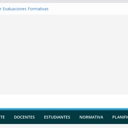
r Evaluaciones Formativas
r una Situación de Aprendizaje
r Competencias transversales
 una Planificación Diversificada
r Reportes de Incidencias
TE
DOCENTES
ESTUDIANTES
NORMATIVA
PLANIF