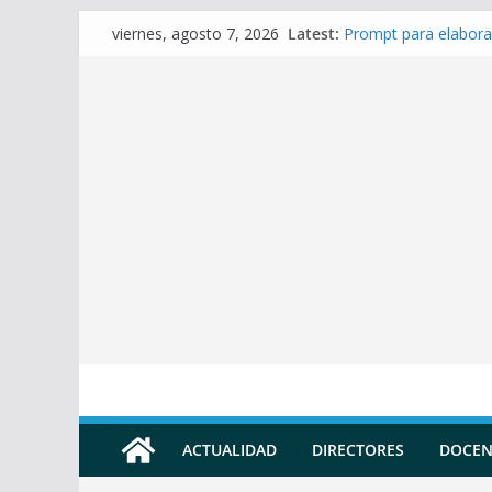
Skip
Latest:
Prompt para elabora
viernes, agosto 7, 2026
to
Prompt para Elabora
Prompt para elabora
content
Prompt para elaborar
Prompt para elabora
ACTUALIDAD
DIRECTORES
DOCEN