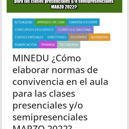
ACTUALIDAD
APRENDO EN CASA
CARRERA DOCENTE
CONCURSOS EDUCATIVOS
CURRÍCULO NACIONAL
CURSOS VIRTUALES
DIRECTORES
DOCENTES
NORMATIVA
PLANIFICACIÓN
PRIMARIA
SECUNDARIA
MINEDU ¿Cómo
elaborar normas de
convivencia en el aula
para las clases
presenciales y/o
semipresenciales
MARZO 2022?.