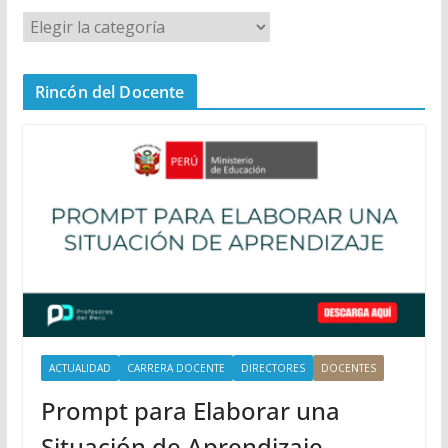
M
e
n
Rincón del Docente
ú
P
r
i
n
c
i
p
a
l
ACTUALIDAD
CARRERA DOCENTE
DIRECTORES
DOCENTES
Prompt para Elaborar una
Situación de Aprendizaje