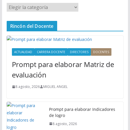
M
e
n
Rincón del Docente
ú
P
r
i
ACTUALIDAD
CARRERA DOCENTE
DIRECTORES
DOCENTES
n
Prompt para elaborar Matriz de
c
i
evaluación
p
a
8 agosto, 2026
MIGUEL ANGEL
l
Prompt para elaborar Indicadores
de logro
8 agosto, 2026