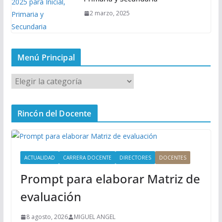
2 marzo, 2025
Menú Principal
M
e
n
Rincón del Docente
ú
P
r
i
ACTUALIDAD
CARRERA DOCENTE
DIRECTORES
DOCENTES
n
Prompt para elaborar Matriz de
c
i
evaluación
p
a
8 agosto, 2026
MIGUEL ANGEL