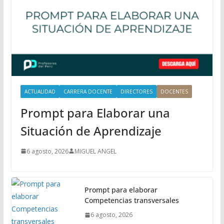
n
c
i
p
a
l
ACTUALIDAD
CARRERA DOCENTE
DIRECTORES
DOCENTES
Prompt para Elaborar una
Situación de Aprendizaje
6 agosto, 2026
MIGUEL ANGEL
Prompt para elaborar
Competencias transversales
6 agosto, 2026