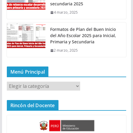
secundaria 2025
4 marzo, 2025
Formatos de Plan del Buen Inicio
del Año Escolar 2025 para Inicial,
Primaria y Secundaria
2 marzo, 2025
Menú Principal
M
e
n
Rincón del Docente
ú
P
r
i