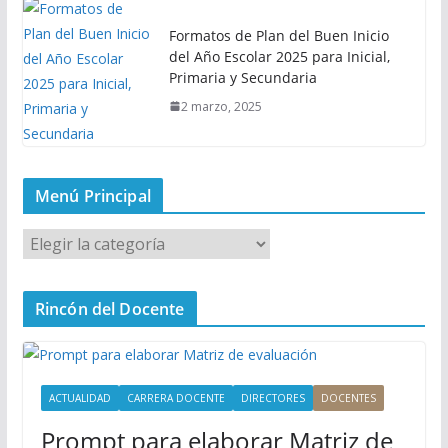
Formatos de Plan del Buen Inicio
del Año Escolar 2025 para Inicial,
Primaria y Secundaria
2 marzo, 2025
Menú Principal
M
e
n
Rincón del Docente
ú
P
r
i
ACTUALIDAD
CARRERA DOCENTE
DIRECTORES
DOCENTES
n
Prompt para elaborar Matriz de
c