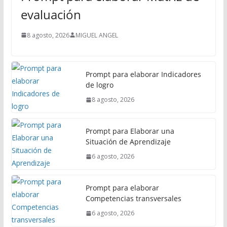
i
evaluación
p
a
8 agosto, 2026
MIGUEL ANGEL
l
Prompt para elaborar Indicadores
de logro
8 agosto, 2026
Prompt para Elaborar una
Situación de Aprendizaje
6 agosto, 2026
Prompt para elaborar
Competencias transversales
6 agosto, 2026