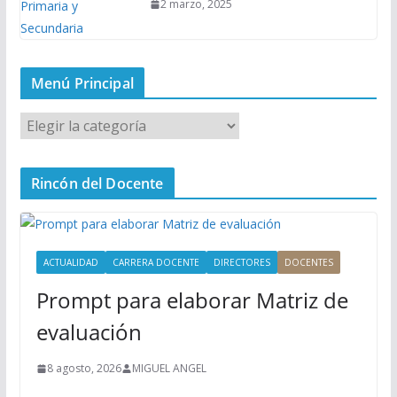
2 marzo, 2025
Menú Principal
M
e
n
Rincón del Docente
ú
P
r
i
ACTUALIDAD
CARRERA DOCENTE
DIRECTORES
DOCENTES
n
Prompt para elaborar Matriz de
c
i
evaluación
p
a
8 agosto, 2026
MIGUEL ANGEL
l