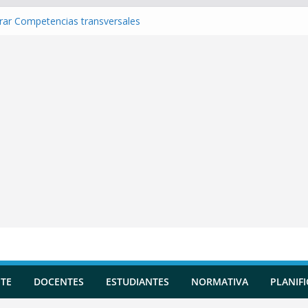
rar Competencias transversales
ar una Planificación Diversificada
ar Matriz de evaluación
ar Indicadores de logro
ar una Situación de Aprendizaje
TE
DOCENTES
ESTUDIANTES
NORMATIVA
PLANIF