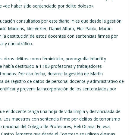
te «de haber sido sentenciado por delito doloso».
ucación consultados por este diario. Y es que desde la gestión
lú Martens, Idel Vexler, Daniel Alfaro, Flor Pablo, Martín
 la destitución de estos docentes con sentencias firmes por
al y narcotráfico.
 otros delitos como feminicidio, pornografía infantil y
e había destituido a 1.103 profesores y trabajadores
oriadas. Por esa fecha, durante la gestión de Martín
ema de registro de datos de personal docente y administrativo de
entificar y prevenir la incorporación de los sentenciados por
ue el docente tenga una hoja de vida limpia y desvinculada de
ía. Los maestros con sentencia firme por delitos de terrorismo
o nacional del Colegio de Profesores, Heli Ocaña. En esa
o Castro, lamenta que desde el Congreso se utilicen algunas