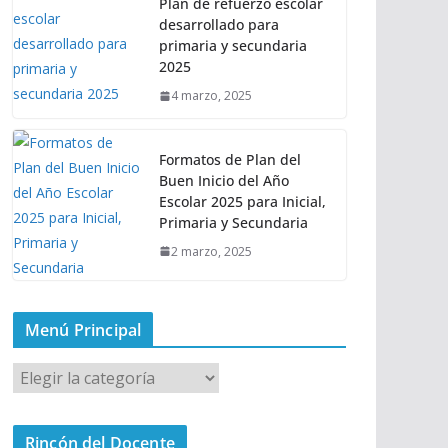
Plan de refuerzo escolar
desarrollado para
primaria y secundaria
2025
4 marzo, 2025
Formatos de Plan del
Buen Inicio del Año
Escolar 2025 para Inicial,
Primaria y Secundaria
2 marzo, 2025
Menú Principal
M
e
n
Rincón del Docente