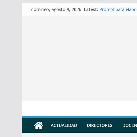
Skip
Latest:
Prompt para elabo
domingo, agosto 9, 2026
to
Prompt para elabor
Prompt para elabor
content
Prompt para elabor
Prompt para Elabor
ACTUALIDAD
DIRECTORES
DOCEN