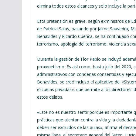
elimina todos estos alcances y solo incluye la par
Esta pretensión es grave, según exministros de Ed
de Patricia Salas, pasando por Jaime Saavedra, Mari
Benavides y Ricardo Cuenca, se ha continuado con
terrorismo, apología del terrorismo, violencia sexu
Durante la gestión de Flor Pablo se incluyó además
proxenetismo. Es así como, hasta julio del 2020, s
administrativos con condenas consentidas y ejecut
Benavides, se creó incluso el aplicativo del «Sist
escuelas privadas», que permite a los directores id
estos delitos.
«Este no es nuestro sentir porque es importante q
prácticas que atentan contra la vida y la ciudadan
deben ser excluidos de las aulas», afirma el decan
misma línea, el secretario general del Sutep, Luci