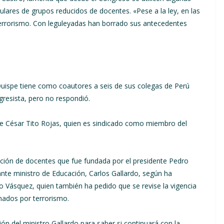
culares de grupos reducidos de docentes. «Pese a la ley, en las
rrorismo. Con leguleyadas han borrado sus antecedentes
Quispe tiene como coautores a seis de sus colegas de Perú
ngresista, pero no respondió.
a de César Tito Rojas, quien es sindicado como miembro del
ación de docentes que fue fundada por el presidente Pedro
mante ministro de Educación, Carlos Gallardo, según ha
o Vásquez, quien también ha pedido que se revise la vigencia
nados por terrorismo.
ón del ministro Gallardo para saber si continuará con la