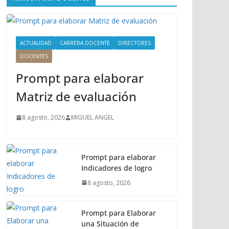
ú
P
r
i
ACTUALIDAD
CARRERA DOCENTE
DIRECTORES
n
DOCENTES
c
Prompt para elaborar
i
p
Matriz de evaluación
a
l
8 agosto, 2026
MIGUEL ANGEL
Prompt para elaborar
Indicadores de logro
8 agosto, 2026
Prompt para Elaborar
una Situación de