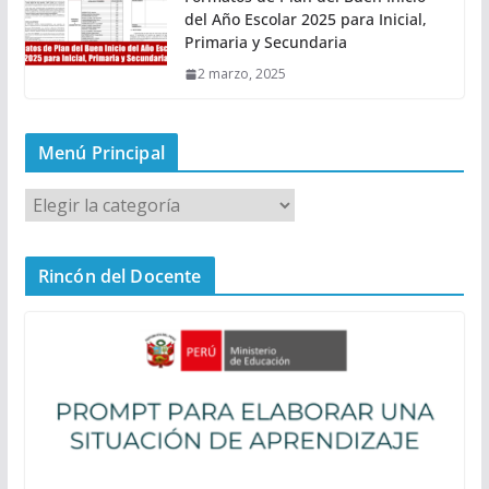
del Año Escolar 2025 para Inicial,
Primaria y Secundaria
2 marzo, 2025
Menú Principal
M
e
n
Rincón del Docente
ú
P
r
i
n
c
i
p