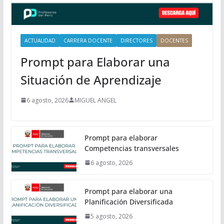
a
l
ACTUALIDAD
CARRERA DOCENTE
DIRECTORES
DOCENTES
Prompt para Elaborar una
Situación de Aprendizaje
6 agosto, 2026
MIGUEL ANGEL
Prompt para elaborar
Competencias transversales
6 agosto, 2026
Prompt para elaborar una
Planificación Diversificada
5 agosto, 2026