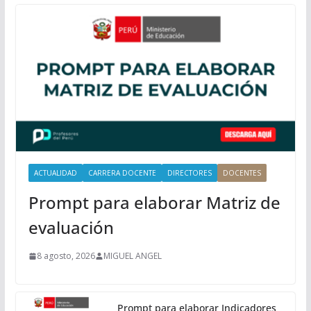
P
r
i
n
c
i
p
a
l
ACTUALIDAD
CARRERA DOCENTE
DIRECTORES
DOCENTES
Prompt para elaborar Matriz de
evaluación
8 agosto, 2026
MIGUEL ANGEL
Prompt para elaborar Indicadores