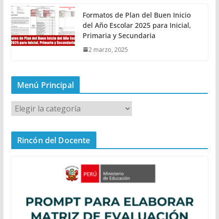
Formatos de Plan del Buen Inicio
del Año Escolar 2025 para Inicial,
Primaria y Secundaria
2 marzo, 2025
Menú Principal
M
e
n
Rincón del Docente
ú
P
r
i
n
c
i