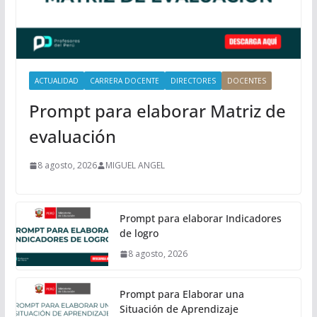
p
a
l
ACTUALIDAD
CARRERA DOCENTE
DIRECTORES
DOCENTES
Prompt para elaborar Matriz de
evaluación
8 agosto, 2026
MIGUEL ANGEL
Prompt para elaborar Indicadores
de logro
8 agosto, 2026
Prompt para Elaborar una
Situación de Aprendizaje