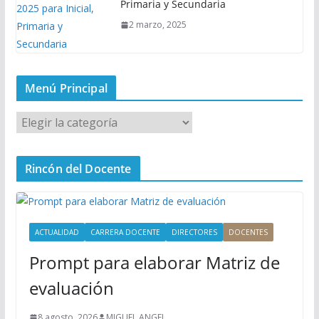
Primaria y Secundaria
2 marzo, 2025
Menú Principal
M
e
n
Rincón del Docente
ú
P
r
i
ACTUALIDAD
CARRERA DOCENTE
DIRECTORES
DOCENTES
n
Prompt para elaborar Matriz de
c
i
evaluación
p
a
8 agosto, 2026
MIGUEL ANGEL