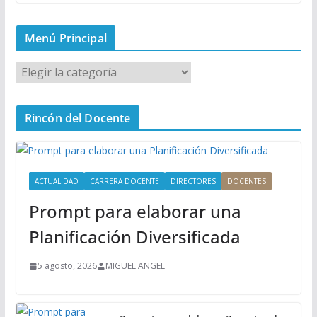
Menú Principal
M
e
n
Rincón del Docente
ú
P
r
i
ACTUALIDAD
CARRERA DOCENTE
DIRECTORES
DOCENTES
n
Prompt para elaborar una
c
i
Planificación Diversificada
p
a
5 agosto, 2026
MIGUEL ANGEL
l