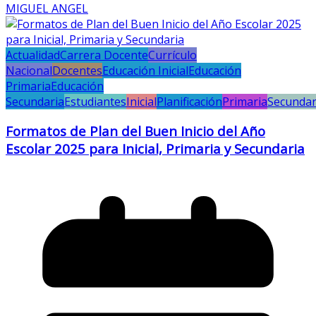
MIGUEL ANGEL
Actualidad
Carrera Docente
Currículo
Nacional
Docentes
Educación Inicial
Educación
Primaria
Educación
Secundaria
Estudiantes
Inicial
Planificación
Primaria
Secundar
Formatos de Plan del Buen Inicio del Año
Escolar 2025 para Inicial, Primaria y Secundaria