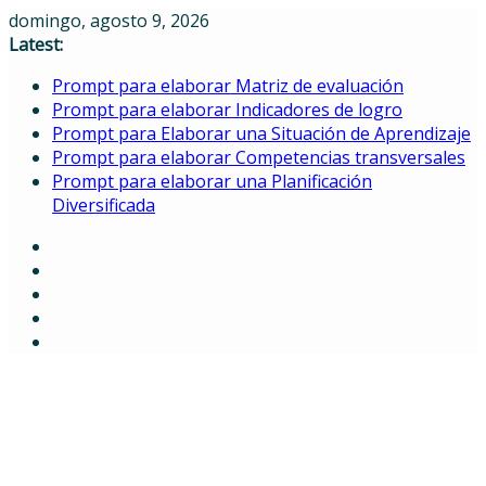
Skip
domingo, agosto 9, 2026
to
Latest:
content
Prompt para elaborar Matriz de evaluación
Prompt para elaborar Indicadores de logro
Prompt para Elaborar una Situación de Aprendizaje
Prompt para elaborar Competencias transversales
Prompt para elaborar una Planificación
Diversificada