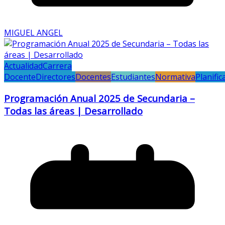
MIGUEL ANGEL
Actualidad
Carrera
Docente
Directores
Docentes
Estudiantes
Normativa
Planific
Programación Anual 2025 de Secundaria –
Todas las áreas | Desarrollado