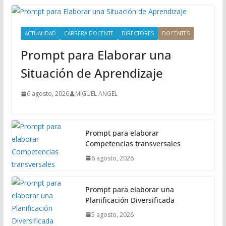
P
r
i
ACTUALIDAD
CARRERA DOCENTE
DIRECTORES
DOCENTES
n
Prompt para Elaborar una
c
i
Situación de Aprendizaje
p
a
6 agosto, 2026
MIGUEL ANGEL
l
Prompt para elaborar
Competencias transversales
6 agosto, 2026
Prompt para elaborar una
Planificación Diversificada
5 agosto, 2026