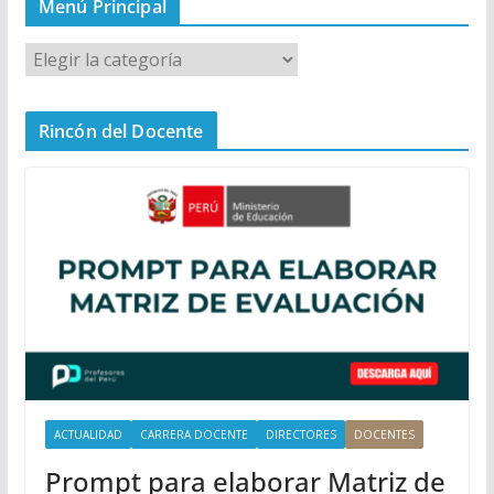
Menú Principal
M
e
n
Rincón del Docente
ú
P
r
i
n
c
i
p
a
l
ACTUALIDAD
CARRERA DOCENTE
DIRECTORES
DOCENTES
Prompt para elaborar Matriz de