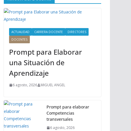
ú
P
r
i
n
ACTUALIDAD
CARRERA DOCENTE
DIRECTORES
c
DOCENTES
i
Prompt para Elaborar
p
a
una Situación de
l
Aprendizaje
6 agosto, 2026
MIGUEL ANGEL
Prompt para elaborar
Competencias
transversales
6 agosto, 2026