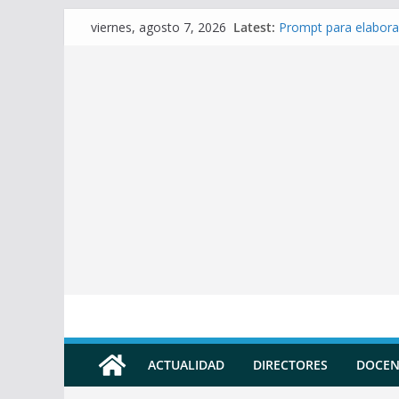
Skip
Latest:
Prompt para elabora
viernes, agosto 7, 2026
to
Prompt para Elabora
Prompt para elabora
content
Prompt para elaborar
Prompt para elabora
ACTUALIDAD
DIRECTORES
DOCEN