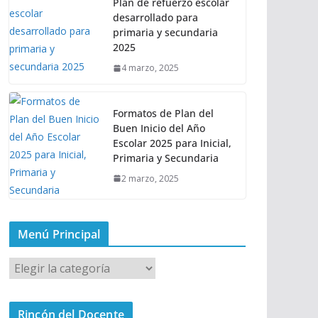
Plan de refuerzo escolar
desarrollado para
primaria y secundaria
2025
4 marzo, 2025
Formatos de Plan del
Buen Inicio del Año
Escolar 2025 para Inicial,
Primaria y Secundaria
2 marzo, 2025
Menú Principal
M
e
n
Rincón del Docente