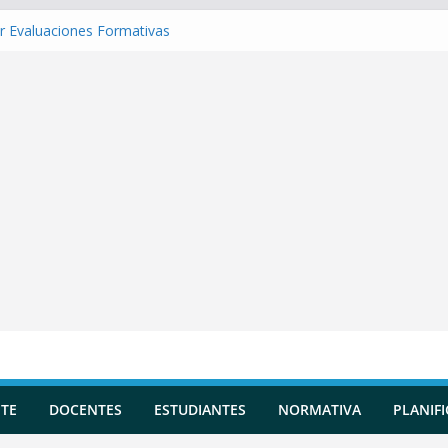
r Evaluaciones Formativas
r una Situación de Aprendizaje
r Competencias transversales
 una Planificación Diversificada
r Reportes de Incidencias
TE
DOCENTES
ESTUDIANTES
NORMATIVA
PLANIF