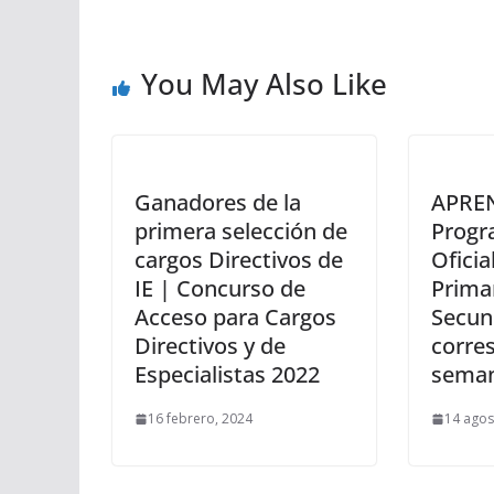
You May Also Like
Ganadores de la
APREN
primera selección de
Progr
cargos Directivos de
Oficial
IE | Concurso de
Primar
Acceso para Cargos
Secun
Directivos y de
corre
Especialistas 2022
seman
16 febrero, 2024
14 agos