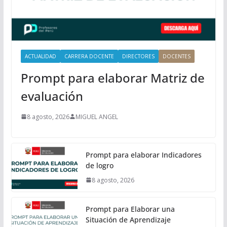
p
a
l
ACTUALIDAD
CARRERA DOCENTE
DIRECTORES
DOCENTES
Prompt para elaborar Matriz de
evaluación
8 agosto, 2026
MIGUEL ANGEL
Prompt para elaborar Indicadores
de logro
8 agosto, 2026
Prompt para Elaborar una
Situación de Aprendizaje