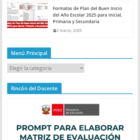
Formatos de Plan del Buen Inicio
del Año Escolar 2025 para Inicial,
Primaria y Secundaria
2 marzo, 2025
Menú Principal
M
e
n
Rincón del Docente
ú
P
r
i
n
c
i