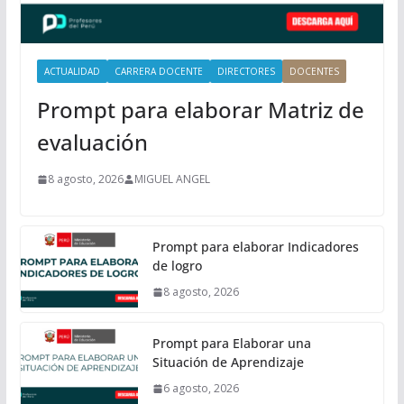
a
l
ACTUALIDAD
CARRERA DOCENTE
DIRECTORES
DOCENTES
Prompt para elaborar Matriz de
evaluación
8 agosto, 2026
MIGUEL ANGEL
Prompt para elaborar Indicadores
de logro
8 agosto, 2026
Prompt para Elaborar una
Situación de Aprendizaje
6 agosto, 2026