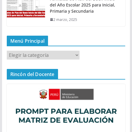
del Año Escolar 2025 para Inicial,
Primaria y Secundaria
2 marzo, 2025
Menú Principal
M
e
n
Rincón del Docente
ú
P
r
i
n
c
i
p