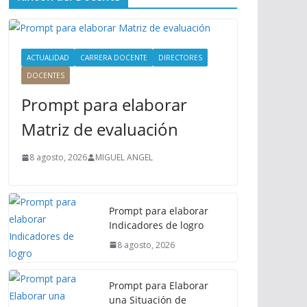
ú
P
r
i
ACTUALIDAD
CARRERA DOCENTE
DIRECTORES
n
DOCENTES
c
Prompt para elaborar
i
p
Matriz de evaluación
a
l
8 agosto, 2026
MIGUEL ANGEL
Prompt para elaborar
Indicadores de logro
8 agosto, 2026
Prompt para Elaborar
una Situación de