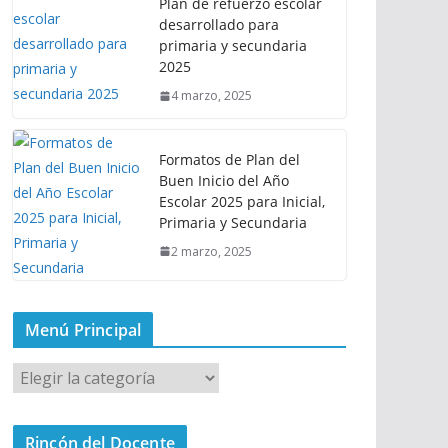
Plan de refuerzo escolar
desarrollado para
primaria y secundaria
2025
4 marzo, 2025
Formatos de Plan del
Buen Inicio del Año
Escolar 2025 para Inicial,
Primaria y Secundaria
2 marzo, 2025
Menú Principal
M
e
n
Rincón del Docente