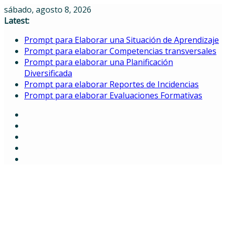
Skip
sábado, agosto 8, 2026
to
Latest:
content
Prompt para Elaborar una Situación de Aprendizaje
Prompt para elaborar Competencias transversales
Prompt para elaborar una Planificación
Diversificada
Prompt para elaborar Reportes de Incidencias
Prompt para elaborar Evaluaciones Formativas