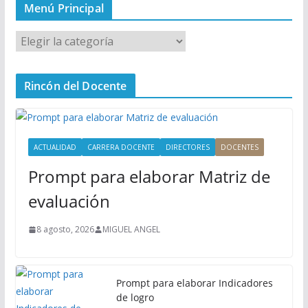
Menú Principal
M
e
n
Rincón del Docente
ú
P
r
i
ACTUALIDAD
CARRERA DOCENTE
DIRECTORES
DOCENTES
n
Prompt para elaborar Matriz de
c
i
evaluación
p
a
8 agosto, 2026
MIGUEL ANGEL
l
Prompt para elaborar Indicadores
de logro