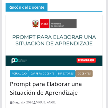
n
Rincón del Docente
ú
P
r
i
n
c
i
p
a
l
ACTUALIDAD
CARRERA DOCENTE
DIRECTORES
DOCENTES
Prompt para Elaborar una
Situación de Aprendizaje
6 agosto, 2026
MIGUEL ANGEL