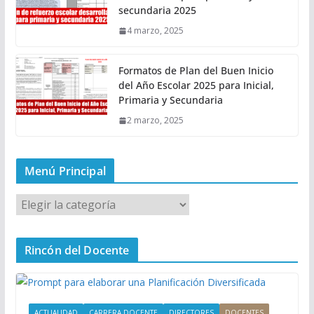
secundaria 2025
4 marzo, 2025
Formatos de Plan del Buen Inicio
del Año Escolar 2025 para Inicial,
Primaria y Secundaria
2 marzo, 2025
Menú Principal
M
e
n
Rincón del Docente
ú
P
r
i
ACTUALIDAD
CARRERA DOCENTE
DIRECTORES
DOCENTES