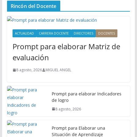
n
Rincón del Docente
ú
P
r
i
ACTUALIDAD
CARRERA DOCENTE
DIRECTORES
DOCENTES
n
Prompt para elaborar Matriz de
c
i
evaluación
p
a
8 agosto, 2026
MIGUEL ANGEL
l
Prompt para elaborar Indicadores
de logro
8 agosto, 2026
Prompt para Elaborar una
Situación de Aprendizaje