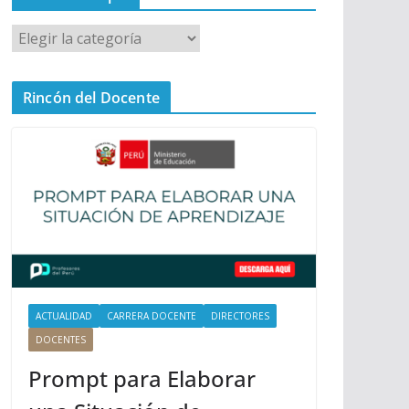
M
e
n
Rincón del Docente
ú
P
r
i
n
c
i
p
a
l
ACTUALIDAD
CARRERA DOCENTE
DIRECTORES
DOCENTES
Prompt para Elaborar