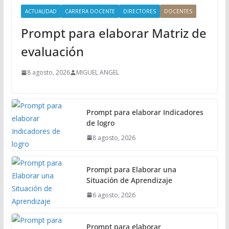
i
ACTUALIDAD
CARRERA DOCENTE
DIRECTORES
DOCENTES
n
Prompt para elaborar Matriz de
c
i
evaluación
p
a
8 agosto, 2026
MIGUEL ANGEL
l
Prompt para elaborar Indicadores
de logro
8 agosto, 2026
Prompt para Elaborar una
Situación de Aprendizaje
6 agosto, 2026
Prompt para elaborar