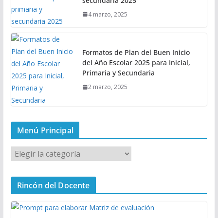
secundaria 2025
4 marzo, 2025
Formatos de Plan del Buen Inicio
del Año Escolar 2025 para Inicial,
Primaria y Secundaria
2 marzo, 2025
Menú Principal
M
e
n
Rincón del Docente
ú
P
r