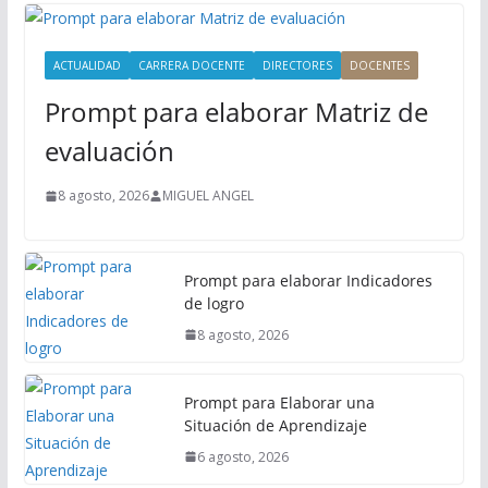
P
r
i
ACTUALIDAD
CARRERA DOCENTE
DIRECTORES
DOCENTES
n
Prompt para elaborar Matriz de
c
i
evaluación
p
a
8 agosto, 2026
MIGUEL ANGEL
l
Prompt para elaborar Indicadores
de logro
8 agosto, 2026
Prompt para Elaborar una
Situación de Aprendizaje
6 agosto, 2026