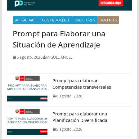
l
ACTUALIDAD
CARRERA DOCENTE
DIRECTORES
DOCENTES
Prompt para Elaborar una
Situación de Aprendizaje
6 agosto, 2026
MIGUEL ANGEL
Prompt para elaborar
Competencias transversales
6 agosto, 2026
Prompt para elaborar una
Planificación Diversificada
5 agosto, 2026