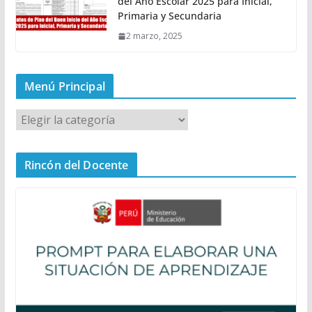
del Año Escolar 2025 para Inicial,
Primaria y Secundaria
2 marzo, 2025
Menú Principal
M
e
n
Rincón del Docente
ú
P
r
i
n
c
i
p
a