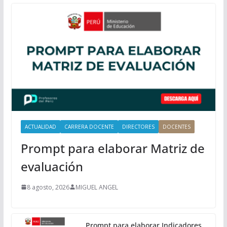
P
r
i
n
c
i
p
a
l
ACTUALIDAD
CARRERA DOCENTE
DIRECTORES
DOCENTES
Prompt para elaborar Matriz de
evaluación
8 agosto, 2026
MIGUEL ANGEL
Prompt para elaborar Indicadores