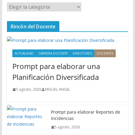
M
e
n
Rincón del Docente
ú
P
r
i
ACTUALIDAD
CARRERA DOCENTE
DIRECTORES
DOCENTES
n
Prompt para elaborar una
c
i
Planificación Diversificada
p
a
5 agosto, 2026
MIGUEL ANGEL
l
Prompt para elaborar Reportes de
Incidencias
5 agosto, 2026